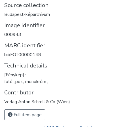
Source collection
Budapest-képarchívum
Image identifier
000943
MARC identifier
bibFOT00000148
Technical details
[Fénykép] :
fotó :,poz., monokróm ;
Contributor
Verlag Anton Schroll & Co (Wien)
Full item page