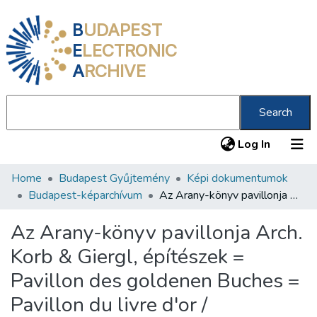
B
UDAPEST
E
LECTRONIC
A
RCHIVE
Search
(current
Log In
Home
Budapest Gyűjtemény
Képi dokumentumok
Communities & Collections
Budapest-képarchívum
Az Arany-könyv pavillonja Arch. Korb & Giergl, építészek = Pavillon des goldenen Buches = Pavillon du livre d'or /
All of DSpace
Az Arany-könyv pavillonja Arch.
Statistics
Korb & Giergl, építészek =
About us
Pavillon des goldenen Buches =
Pavillon du livre d'or /