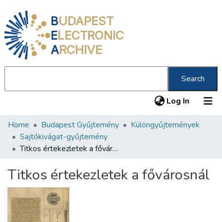
B
UDAPEST
E
LECTRONIC
A
RCHIVE
Search
(current
Log In
Home
Budapest Gyűjtemény
Különgyűjtemények
Communities & Collections
Sajtókivágat-gyűjtemény
All of DSpace
Titkos értekezletek a fővárosnál
Statistics
Titkos értekezletek a fővárosnál
About us