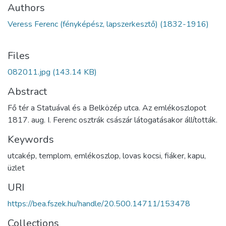
Authors
Veress Ferenc (fényképész, lapszerkesztő) (1832-1916)
Files
082011.jpg
(143.14 KB)
Abstract
Fő tér a Statuával és a Belközép utca. Az emlékoszlopot
1817. aug. I. Ferenc osztrák császár látogatásakor állították.
Keywords
utcakép
,
templom
,
emlékoszlop
,
lovas kocsi
,
fiáker
,
kapu
,
üzlet
URI
https://bea.fszek.hu/handle/20.500.14711/153478
Collections