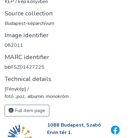
KÉP / kép könyvben
Source collection
Budapest-képarchívum
Image identifier
082011
MARC identifier
bibFSZ01427225
Technical details
[Fénykép] /
fotó :,poz., albumin, monokróm ;
Full item page
1088 Budapest, Szabó
Ervin tér 1.