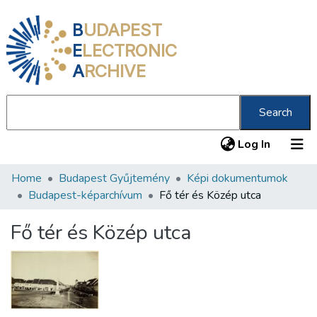
B
UDAPEST
E
LECTRONIC
A
RCHIVE
Search
(current
Log In
Home
Budapest Gyűjtemény
Képi dokumentumok
Communities & Collections
Budapest-képarchívum
Fő tér és Közép utca
All of DSpace
Fő tér és Közép utca
Statistics
About us