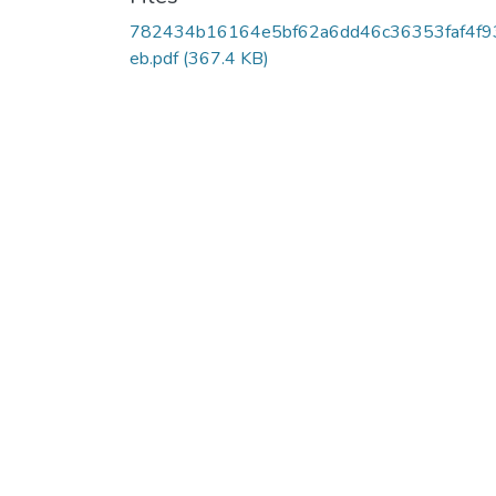
782434b16164e5bf62a6dd46c36353faf4f9
eb.pdf
(367.4 KB)