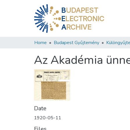
B
UDAPEST
E
LECTRONIC
A
RCHIVE
Home
Budapest Gyűjtemény
Különgyűjt
Az Akadémia ünne
Date
1920-05-11
Files