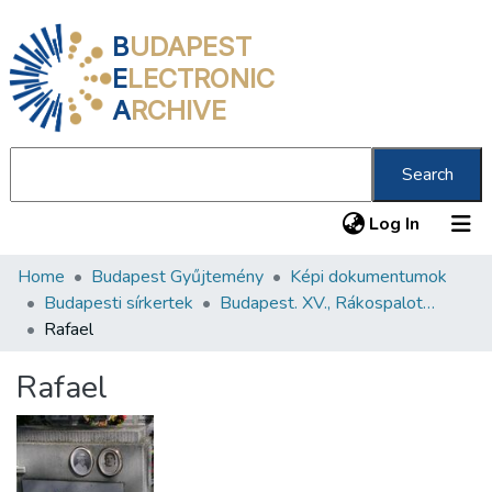
B
UDAPEST
E
LECTRONIC
A
RCHIVE
Search
(current
Log In
Home
Budapest Gyűjtemény
Képi dokumentumok
Communities & Collections
Budapesti sírkertek
Budapest. XV., Rákospalotai temető
All of DSpace
Rafael
Statistics
Rafael
About us