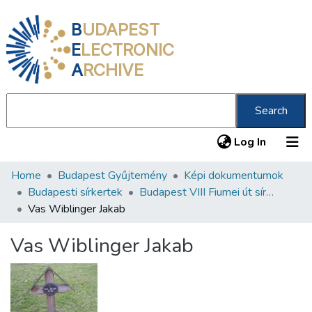
B
UDAPEST
E
LECTRONIC
A
RCHIVE
Search
(current
Log In
Home
Budapest Gyűjtemény
Képi dokumentumok
Communities & Collections
Budapesti sírkertek
Budapest VIII Fiumei út sírkert 2. rész
All of DSpace
Vas Wiblinger Jakab
Statistics
Vas Wiblinger Jakab
About us