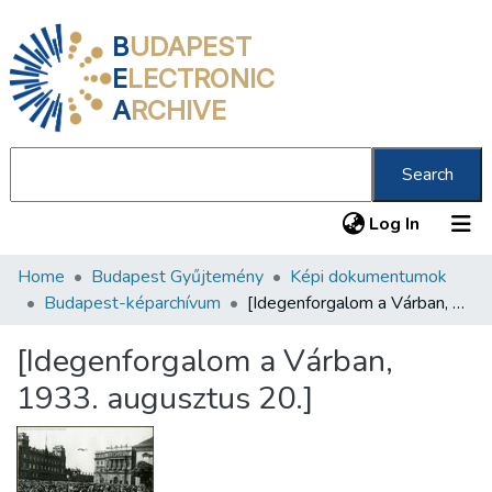
B
UDAPEST
E
LECTRONIC
A
RCHIVE
Search
(current
Log In
Home
Budapest Gyűjtemény
Képi dokumentumok
Communities & Collections
Budapest-képarchívum
[Idegenforgalom a Várban, 1933. augusztus 20.]
All of DSpace
[Idegenforgalom a Várban,
Statistics
1933. augusztus 20.]
About us