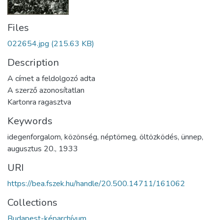
Files
022654.jpg
(215.63 KB)
Description
A címet a feldolgozó adta
A szerző azonosítatlan
Kartonra ragasztva
Keywords
idegenforgalom
,
közönség
,
néptömeg
,
öltözködés
,
ünnep
,
augusztus 20.
,
1933
URI
https://bea.fszek.hu/handle/20.500.14711/161062
Collections
Budapest-képarchívum