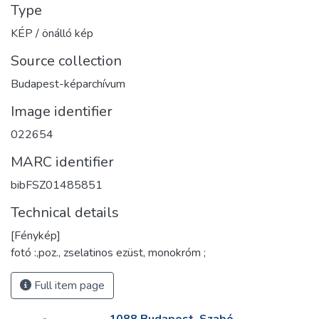
Type
KÉP / önálló kép
Source collection
Budapest-képarchívum
Image identifier
022654
MARC identifier
bibFSZ01485851
Technical details
[Fénykép]
fotó :,poz., zselatinos ezüst, monokróm ;
Full item page