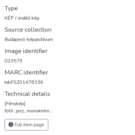
Type
KÉP / önálló kép
Source collection
Budapest-képarchívum
Image identifier
023579
MARC identifier
bibFSZ01478336
Technical details
[Fénykép]
fotó :,poz., monokróm ;
Full item page