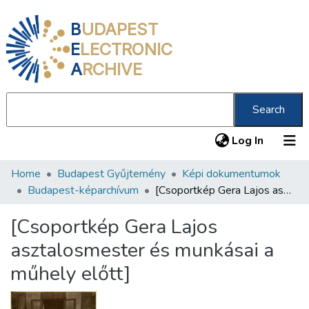
B
UDAPEST
E
LECTRONIC
A
RCHIVE
Search
(current
Log In
Home
Budapest Gyűjtemény
Képi dokumentumok
Communities & Collections
Budapest-képarchívum
[Csoportkép Gera Lajos asztalosmester és munkásai a műhely előtt]
All of DSpace
[Csoportkép Gera Lajos
Statistics
asztalosmester és munkásai a
About us
műhely előtt]