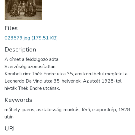
Files
023579.jpg
(179.51 KB)
Description
A címet a feldolgozó adta
Szerzőség azonosítatlan
Korabeli cím: Thék Endre utca 35, ami körülbelül megfelel a
Leonardo Da Vinci utca 35. helyének. Az utcát 1928-tól
hívták Thék Endre utcának.
Keywords
műhely
,
iparos
,
asztalosság
,
munkás
,
férfi
,
csoportkép
,
1928
után
URI