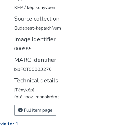
KÉP / kép könyvben
Source collection
Budapest-képarchívum
Image identifier
000985
MARC identifier
bibFOT00003276
Technical details
[Fénykép]
fotó :,poz., monokróm ;
Full item page
in tér 1.