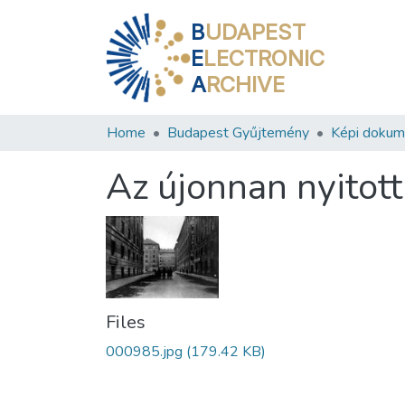
B
UDAPEST
E
LECTRONIC
A
RCHIVE
Home
Budapest Gyűjtemény
Képi doku
Az újonnan nyitott
Files
000985.jpg
(179.42 KB)