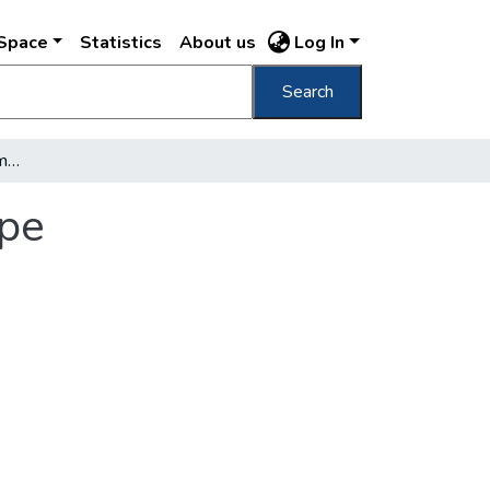
DSpace
Statistics
About us
Log In
Search
Az újonnan nyitott Lósy Imre utca távlati képe
épe