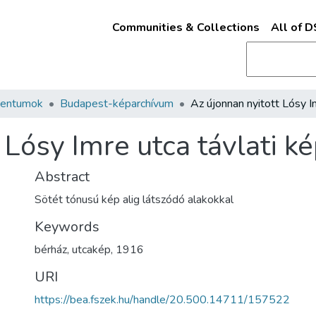
Communities & Collections
All of 
mentumok
Budapest-képarchívum
 Lósy Imre utca távlati k
Abstract
Sötét tónusú kép alig látszódó alakokkal
Keywords
bérház
,
utcakép
,
1916
URI
https://bea.fszek.hu/handle/20.500.14711/157522