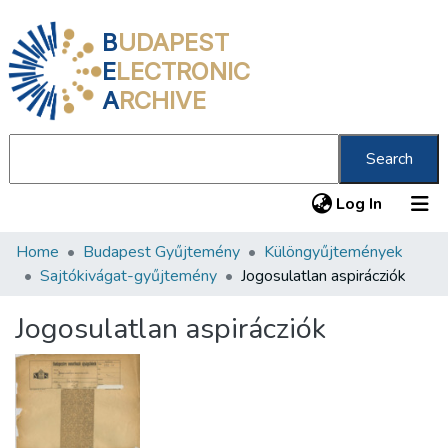
B
UDAPEST
E
LECTRONIC
A
RCHIVE
Search
(current
Log In
Home
Budapest Gyűjtemény
Különgyűjtemények
Communities & Collections
Sajtókivágat-gyűjtemény
Jogosulatlan aspirácziók
All of DSpace
Jogosulatlan aspirácziók
Statistics
About us