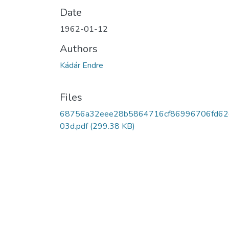
Date
1962-01-12
Authors
Kádár Endre
Files
68756a32eee28b5864716cf86996706fd62
03d.pdf
(299.38 KB)