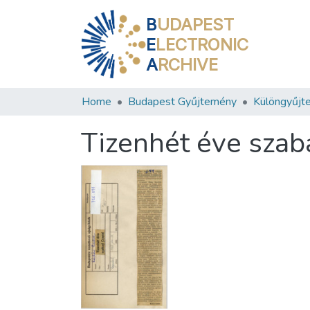
B
UDAPEST
E
LECTRONIC
A
RCHIVE
Home
Budapest Gyűjtemény
Különgyűjt
Tizenhét éve szab