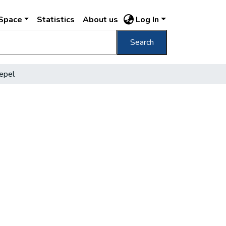
DSpace
Statistics
About us
Log In
Search
epel