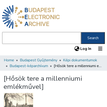
B
UDAPEST
E
LECTRONIC
A
RCHIVE
Search
(current
Log In
Home
Budapest Gyűjtemény
Képi dokumentumok
Communities & Collections
Budapest-képarchívum
[Hősök tere a millenniumi emlékművel]
All of DSpace
[Hősök tere a millenniumi
Statistics
emlékművel]
About us