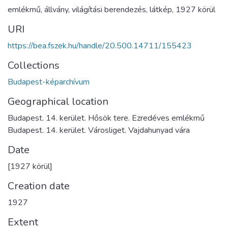
emlékmű
,
állvány
,
világítási berendezés
,
látkép
,
1927 körül
URI
https://bea.fszek.hu/handle/20.500.14711/155423
Collections
Budapest-képarchívum
Geographical location
Budapest. 14. kerület. Hősök tere. Ezredéves emlékmű
Budapest. 14. kerület. Városliget. Vajdahunyad vára
Date
[1927 körül]
Creation date
1927
Extent