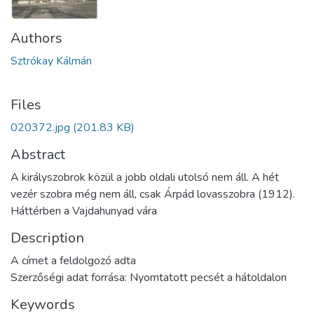
Authors
Sztrókay Kálmán
Files
020372.jpg
(201.83 KB)
Abstract
A királyszobrok közül a jobb oldali utolsó nem áll. A hét
vezér szobra még nem áll, csak Árpád lovasszobra (1912).
Háttérben a Vajdahunyad vára
Description
A címet a feldolgozó adta
Szerzőségi adat forrása: Nyomtatott pecsét a hátoldalon
Keywords