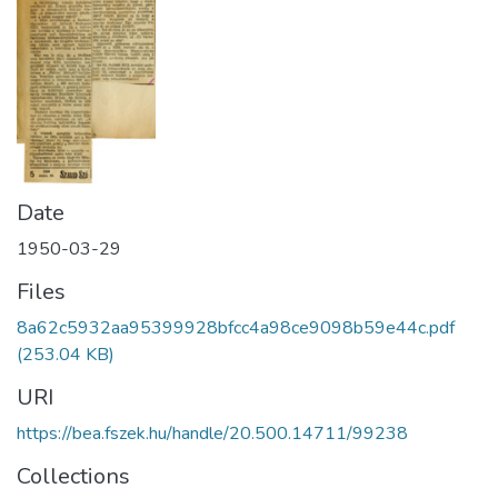
Date
1950-03-29
Files
8a62c5932aa95399928bfcc4a98ce9098b59e44c.pdf
(253.04 KB)
URI
https://bea.fszek.hu/handle/20.500.14711/99238
Collections