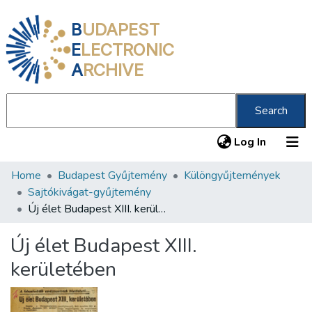
B
UDAPEST
E
LECTRONIC
A
RCHIVE
Search
(current
Log In
Home
Budapest Gyűjtemény
Különgyűjtemények
Communities & Collections
Sajtókivágat-gyűjtemény
All of DSpace
Új élet Budapest XIII. kerületében
Statistics
Új élet Budapest XIII.
About us
kerületében