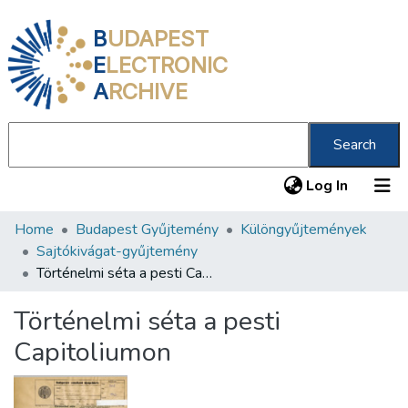
B
UDAPEST
E
LECTRONIC
A
RCHIVE
Search
(current
Log In
Home
Budapest Gyűjtemény
Különgyűjtemények
Communities & Collections
Sajtókivágat-gyűjtemény
All of DSpace
Történelmi séta a pesti Capitoliumon
Statistics
Történelmi séta a pesti
About us
Capitoliumon