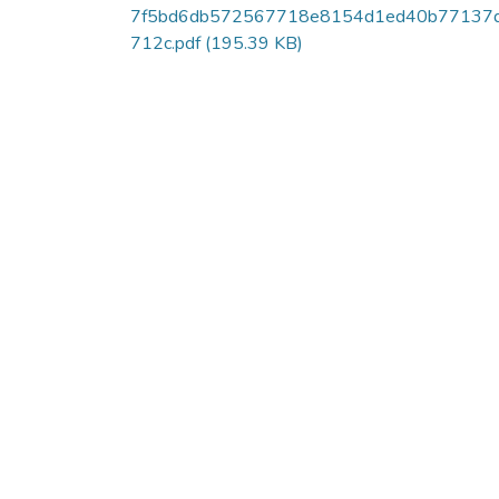
7f5bd6db572567718e8154d1ed40b77137
712c.pdf
(195.39 KB)