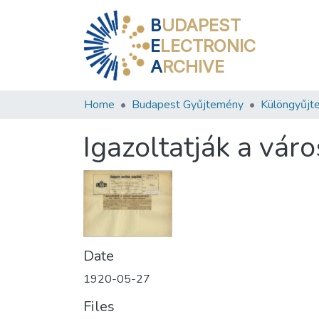
B
UDAPEST
E
LECTRONIC
A
RCHIVE
Home
Budapest Gyűjtemény
Különgyűjt
Igazoltatják a vár
Date
1920-05-27
Files