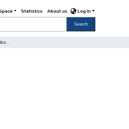
DSpace
Statistics
About us
Log In
Search
Igazoltatják a városi tanácsnokokat