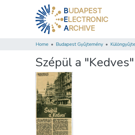
B
UDAPEST
E
LECTRONIC
A
RCHIVE
Home
Budapest Gyűjtemény
Különgyűjt
Szépül a "Kedves"