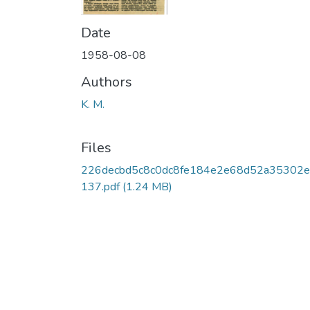
Date
1958-08-08
Authors
K. M.
Files
226decbd5c8c0dc8fe184e2e68d52a35302
137.pdf
(1.24 MB)