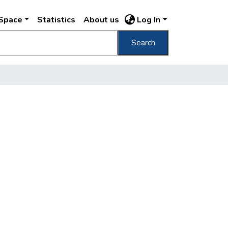
DSpace
Statistics
About us
Log In
Search