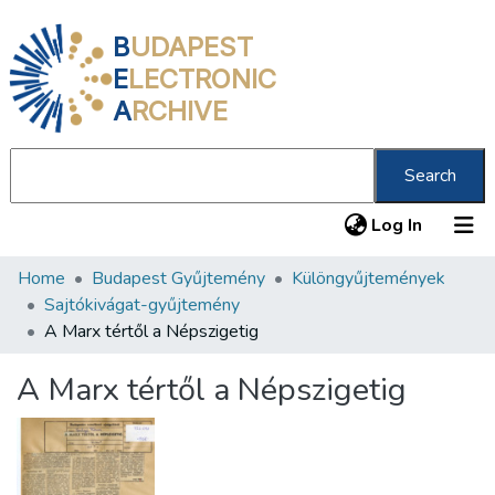
B
UDAPEST
E
LECTRONIC
A
RCHIVE
Search
(current
Log In
Home
Budapest Gyűjtemény
Különgyűjtemények
Communities & Collections
Sajtókivágat-gyűjtemény
All of DSpace
A Marx tértől a Népszigetig
Statistics
A Marx tértől a Népszigetig
About us