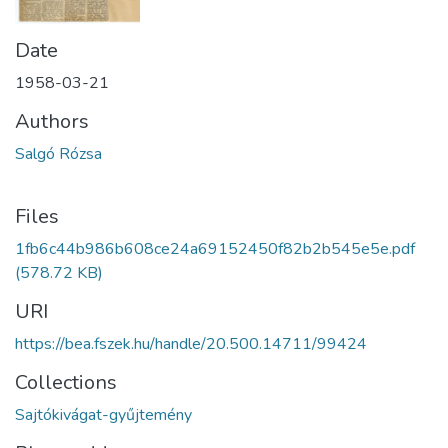
Date
1958-03-21
Authors
Salgó Rózsa
Files
1fb6c44b986b608ce24a69152450f82b2b545e5e.pdf
(578.72 KB)
URI
https://bea.fszek.hu/handle/20.500.14711/99424
Collections
Sajtókivágat-gyűjtemény