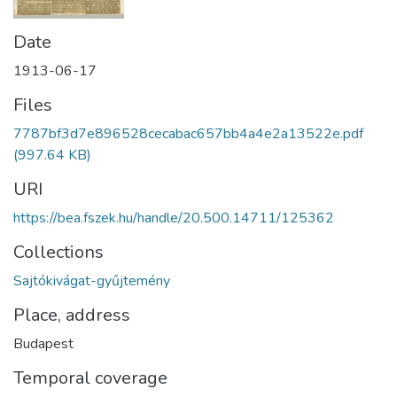
Date
1913-06-17
Files
7787bf3d7e896528cecabac657bb4a4e2a13522e.pdf
(997.64 KB)
URI
https://bea.fszek.hu/handle/20.500.14711/125362
Collections
Sajtókivágat-gyűjtemény
Place, address
Budapest
Temporal coverage