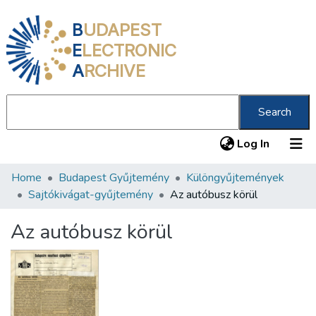
B
UDAPEST
E
LECTRONIC
A
RCHIVE
Search
(current
Log In
Home
Budapest Gyűjtemény
Különgyűjtemények
Communities & Collections
Sajtókivágat-gyűjtemény
Az autóbusz körül
All of DSpace
Az autóbusz körül
Statistics
About us