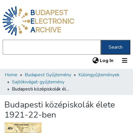
B
UDAPEST
E
LECTRONIC
A
RCHIVE
Search
(current
Log In
Home
Budapest Gyűjtemény
Különgyűjtemények
Communities & Collections
Sajtókivágat-gyűjtemény
All of DSpace
Budapesti középiskolák élete 1921-22-ben
Statistics
Budapesti középiskolák élete
About us
1921-22-ben