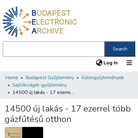
B
UDAPEST
E
LECTRONIC
A
RCHIVE
Search
(current
Log In
Home
Budapest Gyűjtemény
Különgyűjtemények
Communities & Collections
Sajtókivágat-gyűjtemény
All of DSpace
14500 új lakás - 17 ezerrel több gázfűtésű otthon
Statistics
14500 új lakás - 17 ezerrel több
About us
gázfűtésű otthon