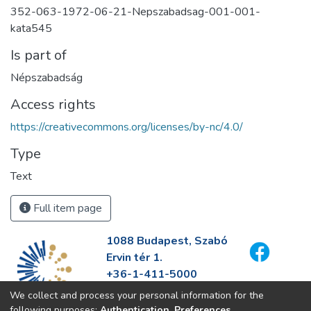
352-063-1972-06-21-Nepszabadsag-001-001-
kata545
Is part of
Népszabadság
Access rights
https://creativecommons.org/licenses/by-nc/4.0/
Type
Text
Full item page
1088 Budapest, Szabó
Ervin tér 1.
+36-1-411-5000
info@fszek.hu
We collect and process your personal information for the
https://fszek.hu
following purposes:
Authentication, Preferences,