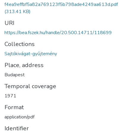
f4ea9effbf5a82a769123f5b798ade4249aa613d.pdf
(313.41 KB)
URI
https://bea.fszek.hu/handle/20.500.14711/118699
Collections
Sajtókivágat-gyűjtemény
Place, address
Budapest
Temporal coverage
1971
Format
application/pdf
Identifier