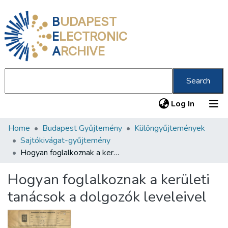
B
UDAPEST
E
LECTRONIC
A
RCHIVE
Search
(current
Log In
Home
Budapest Gyűjtemény
Különgyűjtemények
Communities & Collections
Sajtókivágat-gyűjtemény
All of DSpace
Hogyan foglalkoznak a kerületi tanácsok a dolgozók leveleivel
Statistics
Hogyan foglalkoznak a kerületi
About us
tanácsok a dolgozók leveleivel