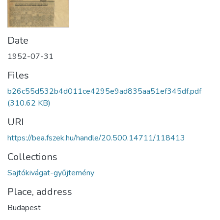
Date
1952-07-31
Files
b26c55d532b4d011ce4295e9ad835aa51ef345df.pdf
(310.62 KB)
URI
https://bea.fszek.hu/handle/20.500.14711/118413
Collections
Sajtókivágat-gyűjtemény
Place, address
Budapest