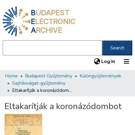
B
UDAPEST
E
LECTRONIC
A
RCHIVE
Search
(current
Log In
Home
Budapest Gyűjtemény
Különgyűjtemények
Communities & Collections
Sajtókivágat-gyűjtemény
All of DSpace
Eltakarítják a koronázódombot
Statistics
Eltakarítják a koronázódombot
About us