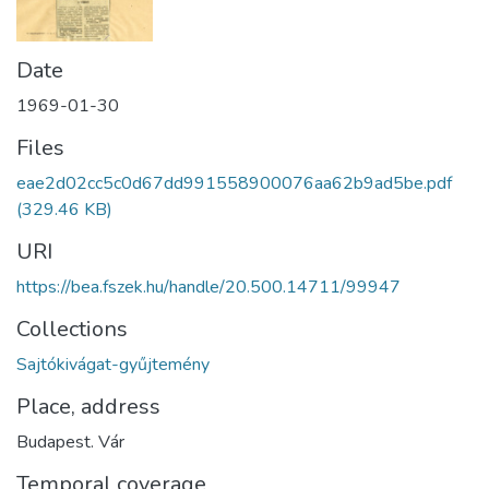
Date
1969-01-30
Files
eae2d02cc5c0d67dd991558900076aa62b9ad5be.pdf
(329.46 KB)
URI
https://bea.fszek.hu/handle/20.500.14711/99947
Collections
Sajtókivágat-gyűjtemény
Place, address
Budapest. Vár
Temporal coverage