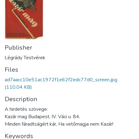
Publisher
Légrády Testvérek
Files
ad7aacc10e51ac1972f1e62f2edc77d0_screen.jpg
(110.04 KB)
Description
A hirdetés szövege:
Kazár mag Budapest, IV. Váci u. 84.
Minden fáradtságért kár, Ha vetőmagja nem Kazár!
Keywords