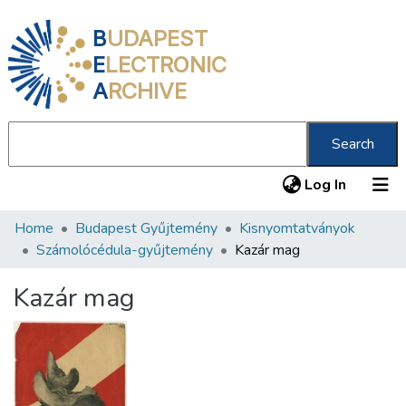
B
UDAPEST
E
LECTRONIC
A
RCHIVE
Search
(current
Log In
Home
Budapest Gyűjtemény
Kisnyomtatványok
Communities & Collections
Számolócédula-gyűjtemény
Kazár mag
All of DSpace
Kazár mag
Statistics
About us