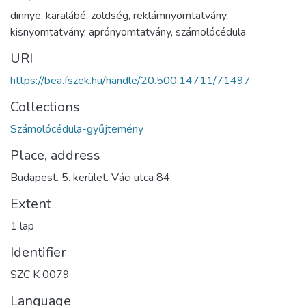
dinnye
,
karalábé
,
zöldség
,
reklámnyomtatvány
,
kisnyomtatvány
,
aprónyomtatvány
,
számolócédula
URI
https://bea.fszek.hu/handle/20.500.14711/71497
Collections
Számolócédula-gyűjtemény
Place, address
Budapest. 5. kerület. Váci utca 84.
Extent
1 lap
Identifier
SZC K 0079
Language