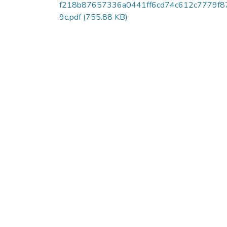
f218b87657336a0441ff6cd74c612c7779f8
9c.pdf
(755.88 KB)