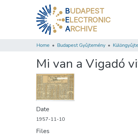
B
UDAPEST
E
LECTRONIC
A
RCHIVE
Home
Budapest Gyűjtemény
Különgyűjt
Mi van a Vigadó v
Date
1957-11-10
Files