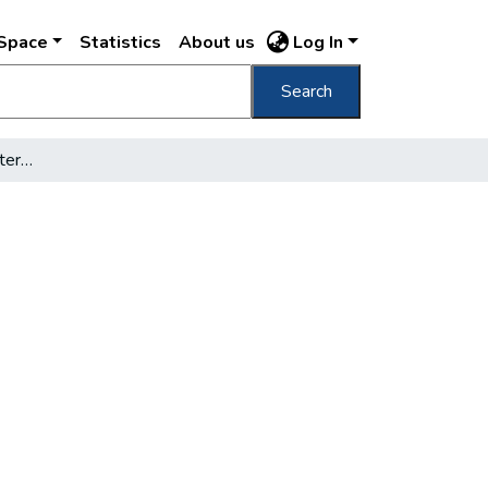
DSpace
Statistics
About us
Log In
Search
Mi van a Vigadó vita hátterében