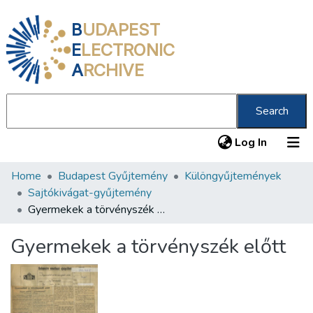
B
UDAPEST
E
LECTRONIC
A
RCHIVE
Search
(current
Log In
Home
Budapest Gyűjtemény
Különgyűjtemények
Communities & Collections
Sajtókivágat-gyűjtemény
All of DSpace
Gyermekek a törvényszék előtt
Statistics
Gyermekek a törvényszék előtt
About us