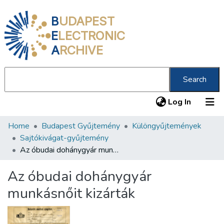
B
UDAPEST
E
LECTRONIC
A
RCHIVE
Search
(current
Log In
Home
Budapest Gyűjtemény
Különgyűjtemények
Communities & Collections
Sajtókivágat-gyűjtemény
All of DSpace
Az óbudai dohánygyár munkásnőit kizárták
Statistics
Az óbudai dohánygyár
About us
munkásnőit kizárták