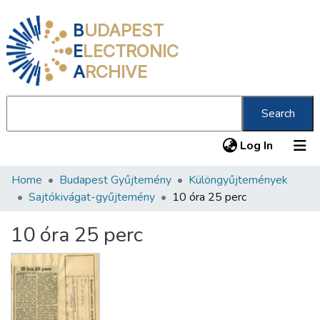
B
UDAPEST
E
LECTRONIC
A
RCHIVE
Search
(current
Log In
Home
Budapest Gyűjtemény
Különgyűjtemények
Communities & Collections
Sajtókivágat-gyűjtemény
10 óra 25 perc
All of DSpace
10 óra 25 perc
Statistics
About us