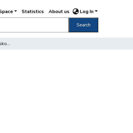
DSpace
Statistics
About us
Log In
Search
Látogatás a kertészeti iskolában