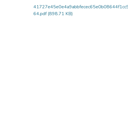
41727e45e0e4a9abbfecec65e0b08644f1cc
64.pdf
(898.71 KB)