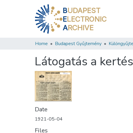
B
UDAPEST
E
LECTRONIC
A
RCHIVE
Home
Budapest Gyűjtemény
Különgyűjt
Látogatás a kertés
Date
1921-05-04
Files