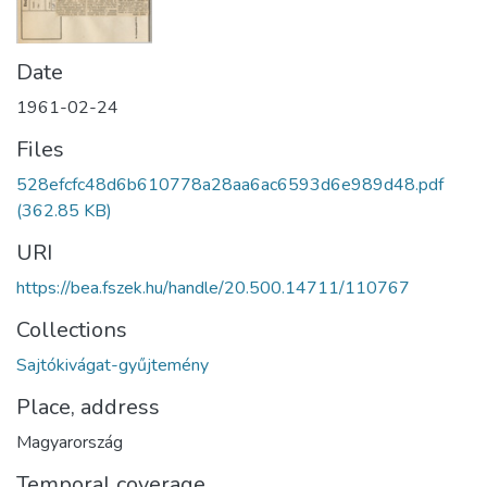
Date
1961-02-24
Files
528efcfc48d6b610778a28aa6ac6593d6e989d48.pdf
(362.85 KB)
URI
https://bea.fszek.hu/handle/20.500.14711/110767
Collections
Sajtókivágat-gyűjtemény
Place, address
Magyarország
Temporal coverage