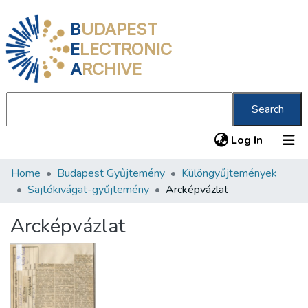
B
UDAPEST
E
LECTRONIC
A
RCHIVE
Search
(current
Log In
Home
Budapest Gyűjtemény
Különgyűjtemények
Communities & Collections
Sajtókivágat-gyűjtemény
Arcképvázlat
All of DSpace
Arcképvázlat
Statistics
About us