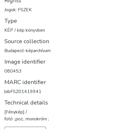
Rights
Jogok: FSZEK
Type
KÉP / kép könyvben
Source collection
Budapest-képarchívum
Image identifier
080453
MARC identifier
bibFSZ01419941
Technical details
[Fénykép] /
fotó :,poz., monokróm ;