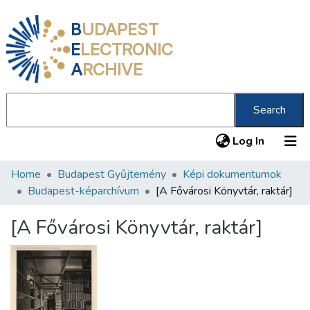
B
UDAPEST
E
LECTRONIC
A
RCHIVE
Search
(current
Log In
Home
Budapest Gyűjtemény
Képi dokumentumok
Communities & Collections
Budapest-képarchívum
[A Fővárosi Könyvtár, raktár]
All of DSpace
[A Fővárosi Könyvtár, raktár]
Statistics
About us