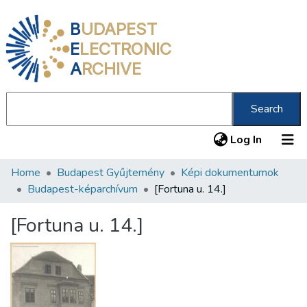
B
UDAPEST
E
LECTRONIC
A
RCHIVE
Search
(current
Log In
Home
Budapest Gyűjtemény
Képi dokumentumok
Communities & Collections
Budapest-képarchívum
[Fortuna u. 14.]
All of DSpace
[Fortuna u. 14.]
Statistics
About us