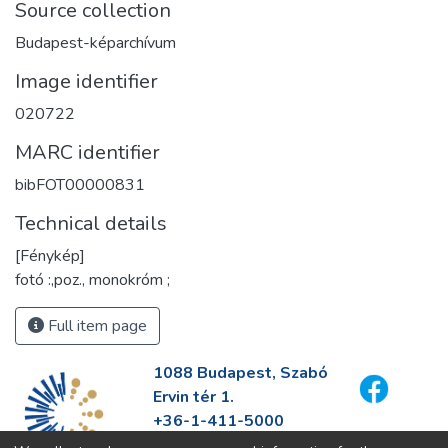
Source collection
Budapest-képarchívum
Image identifier
020722
MARC identifier
bibFOT00000831
Technical details
[Fénykép]
fotó :,poz., monokróm ;
Full item page
1088 Budapest, Szabó
Ervin tér 1.
+36-1-411-5000
info@fszek.hu