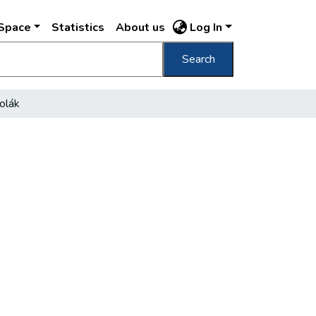
DSpace
Statistics
About us
Log In
Search
kolák