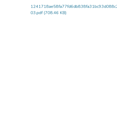
1241718ae58fa77fd6db838fa31bc93d088c
03.pdf
(708.46 KB)