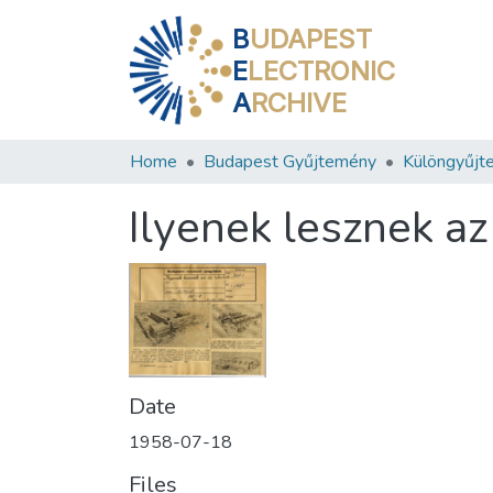
B
UDAPEST
E
LECTRONIC
A
RCHIVE
Home
Budapest Gyűjtemény
Különgyűjt
Ilyenek lesznek az 
Date
1958-07-18
Files