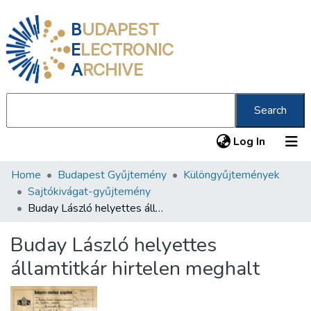
B
UDAPEST
E
LECTRONIC
A
RCHIVE
Search
(current
Log In
Home
Budapest Gyűjtemény
Különgyűjtemények
Communities & Collections
Sajtókivágat-gyűjtemény
All of DSpace
Buday László helyettes államtitkár hirtelen meghalt
Statistics
Buday László helyettes
About us
államtitkár hirtelen meghalt