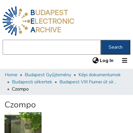
B
UDAPEST
E
LECTRONIC
A
RCHIVE
Search
(current
Log In
Home
Budapest Gyűjtemény
Képi dokumentumok
Communities & Collections
Budapesti sírkertek
Budapest VIII Fiumei út sírkert 3. rész
All of DSpace
Czompo
Statistics
Czompo
About us