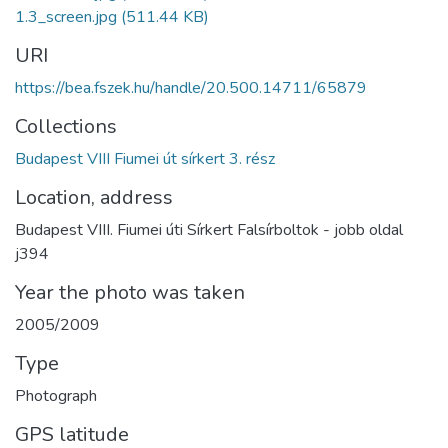
1.3_screen.jpg
(511.44 KB)
URI
https://bea.fszek.hu/handle/20.500.14711/65879
Collections
Budapest VIII Fiumei út sírkert 3. rész
Location, address
Budapest VIII. Fiumei úti Sírkert Falsírboltok - jobb oldal
j394
Year the photo was taken
2005/2009
Type
Photograph
GPS latitude