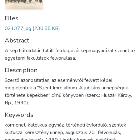
Files
021377.jpg
(230.55 KB)
Abstract
A kép hátoldalán talált feldolgozói képmagyarázat szerint az
egyetemi fakultások felvonulása.
Description
Szerző azonosítatlan, az eseményről felvett képei
megjelentek a "Szent Imre album. A jubiláris ünnepségek
története képekben" című könyvben (szerk.: Huszár Károly,
Bp., 1930).
Keywords
körmenet
,
katolikus egyház
,
történeti évforduló
,
szentek
kultusza
,
keresztény ünnep
,
augusztus 20.
,
felvonulás
,
egyenruha
,
huszár
,
1930
,
Horthy-korszak
,
sajtófotó