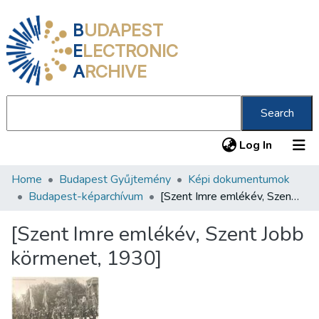
B
UDAPEST
E
LECTRONIC
A
RCHIVE
Search
(current
Log In
Home
Budapest Gyűjtemény
Képi dokumentumok
Communities & Collections
Budapest-képarchívum
[Szent Imre emlékév, Szent Jobb körmenet, 1930]
All of DSpace
[Szent Imre emlékév, Szent Jobb
Statistics
körmenet, 1930]
About us