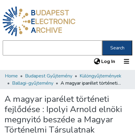
B
UDAPEST
E
LECTRONIC
A
RCHIVE
Search
(current
Log In
Home
Budapest Gyűjtemény
Különgyűjtemények
Communities & Collections
Ballagi-gyűjtemény
A magyar iparélet történeti fejlődése : Ipolyi Arnold elnöki megnyitó beszéde a Magyar Történelmi Társulatnak Pozsonyban 1877. augusztus 23. tartott vidéki nagygyülésén
All of DSpace
A magyar iparélet történeti
Statistics
fejlődése : Ipolyi Arnold elnöki
About us
megnyitó beszéde a Magyar
Történelmi Társulatnak