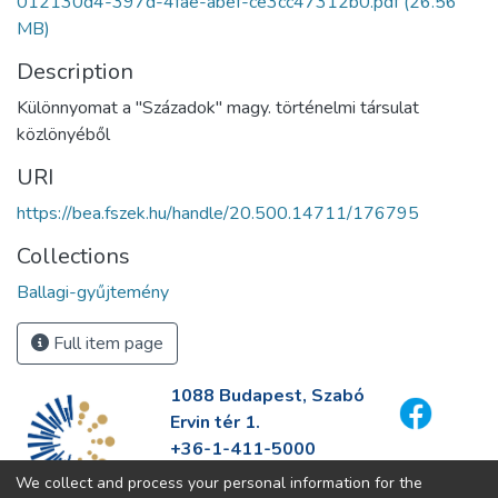
012130d4-397d-4fae-abef-ce3cc47312b0.pdf
(26.56
MB)
Description
Különnyomat a "Századok" magy. történelmi társulat
közlönyéből
URI
https://bea.fszek.hu/handle/20.500.14711/176795
Collections
Ballagi-gyűjtemény
Full item page
1088 Budapest, Szabó
Ervin tér 1.
+36-1-411-5000
info@fszek.hu
We collect and process your personal information for the