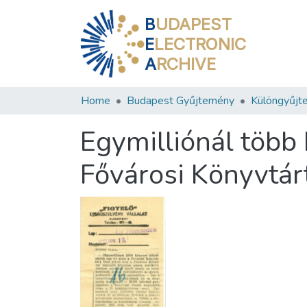
B
UDAPEST
E
LECTRONIC
A
RCHIVE
Home
Budapest Gyűjtemény
Különgyűjt
Egymilliónál több 
Fővárosi Könyvtár