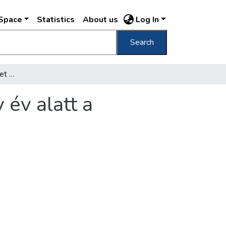
DSpace
Statistics
About us
Log In
Search
Egymilliónál több könyvet kölcsönöztek egy év alatt a Fővárosi Könyvtártól
 év alatt a