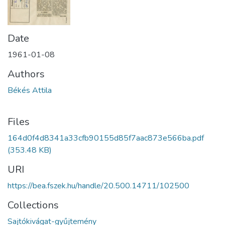
Date
1961-01-08
Authors
Békés Attila
Files
164d0f4d8341a33cfb90155d85f7aac873e566ba.pdf
(353.48 KB)
URI
https://bea.fszek.hu/handle/20.500.14711/102500
Collections
Sajtókivágat-gyűjtemény