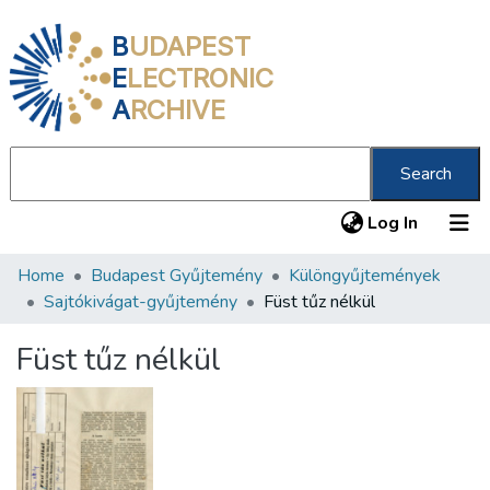
B
UDAPEST
E
LECTRONIC
A
RCHIVE
Search
(current
Log In
Home
Budapest Gyűjtemény
Különgyűjtemények
Communities & Collections
Sajtókivágat-gyűjtemény
Füst tűz nélkül
All of DSpace
Füst tűz nélkül
Statistics
About us