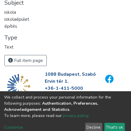
Subject
iskola
iskolaépület
építés
Type
Text
Full item page
1088 Budapest, Szabó
Ervin tér 1.
+36-1-411-5000
info@fszek.hu
We collect and process your personal information for the
https://fszek.hu
following purposes:
Authentication, Preferences,
Acknowledgement and Statistics
.
To learn more, please read our
privacy policy
.
Customize
Decline
That's ok