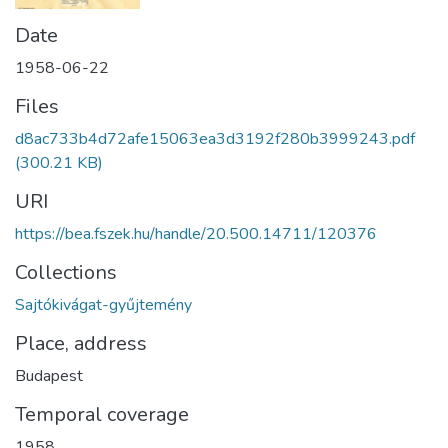
Date
1958-06-22
Files
d8ac733b4d72afe15063ea3d3192f280b3999243.pdf
(300.21 KB)
URI
https://bea.fszek.hu/handle/20.500.14711/120376
Collections
Sajtókivágat-gyűjtemény
Place, address
Budapest
Temporal coverage
1958