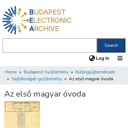
B
UDAPEST
E
LECTRONIC
A
RCHIVE
Search
(current
Log In
Home
Budapest Gyűjtemény
Különgyűjtemények
Communities & Collections
Sajtókivágat-gyűjtemény
Az első magyar óvoda
All of DSpace
Az első magyar óvoda
Statistics
About us