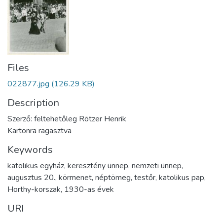
Files
022877.jpg
(126.29 KB)
Description
Szerző: feltehetőleg Rötzer Henrik
Kartonra ragasztva
Keywords
katolikus egyház
,
keresztény ünnep
,
nemzeti ünnep
,
augusztus 20.
,
körmenet
,
néptömeg
,
testőr
,
katolikus pap
,
Horthy-korszak
,
1930-as évek
URI