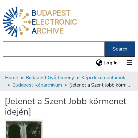
B
UDAPEST
E
LECTRONIC
A
RCHIVE
Search
(current
Log In
Home
Budapest Gyűjtemény
Képi dokumentumok
Communities & Collections
Budapest-képarchívum
[Jelenet a Szent Jobb körmenet idején]
All of DSpace
[Jelenet a Szent Jobb körmenet
Statistics
idején]
About us