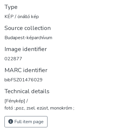
Type
KÉP / önálló kép
Source collection
Budapest-képarchívum
Image identifier
022877
MARC identifier
bibFSZ01476029
Technical details
[Fénykép] /
fotó :,poz., zsel. ezüst, monokróm ;
Full item page