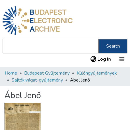
B
UDAPEST
E
LECTRONIC
A
RCHIVE
Search
(current
Log In
Home
Budapest Gyűjtemény
Különgyűjtemények
Communities & Collections
Sajtókivágat-gyűjtemény
Ábel Jenő
All of DSpace
Ábel Jenő
Statistics
About us