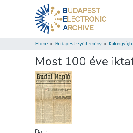
B
UDAPEST
E
LECTRONIC
A
RCHIVE
Home
Budapest Gyűjtemény
Különgyűjt
Most 100 éve ikta
Date