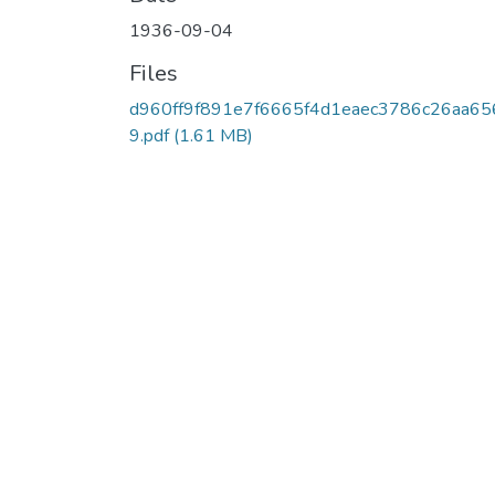
1936-09-04
Files
d960ff9f891e7f6665f4d1eaec3786c26aa65
9.pdf
(1.61 MB)