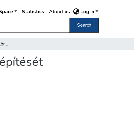
DSpace
Statistics
About us
Log In
Search
Most 100 éve iktatták törvénybe a Lánchíd építését
építését