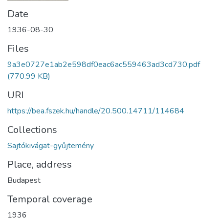
Date
1936-08-30
Files
9a3e0727e1ab2e598df0eac6ac559463ad3cd730.pdf
(770.99 KB)
URI
https://bea.fszek.hu/handle/20.500.14711/114684
Collections
Sajtókivágat-gyűjtemény
Place, address
Budapest
Temporal coverage
1936