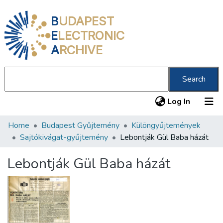
B
UDAPEST
E
LECTRONIC
A
RCHIVE
Search
(current
Log In
Home
Budapest Gyűjtemény
Különgyűjtemények
Communities & Collections
Sajtókivágat-gyűjtemény
Lebontják Gül Baba házát
All of DSpace
Lebontják Gül Baba házát
Statistics
About us