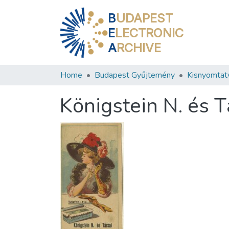
B
UDAPEST
E
LECTRONIC
A
RCHIVE
Home
Budapest Gyűjtemény
Kisnyomtat
Königstein N. és T