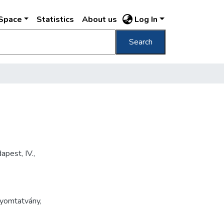
DSpace
Statistics
About us
Log In
Search
pest, IV.,
yomtatvány
,