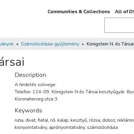
Communities & Collections
All of 
ványok
Számolócédula-gyűjtemény
Königstein N. és Társai
ársai
Description
A hirdetés szövege:
Telefon: 114-09. Königstein N és Társai kesztyűgyár. Buda
Koronaherceg utca 3.
Keywords
ruha
,
divat
,
fiatal
,
nő
,
kalap
,
kesztyű
,
rózsa
,
doboz
,
reklámn
kisnyomtatvány
,
aprónyomtatvány
,
számolócédula