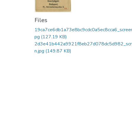
Files
19ca7ce6db1a73e8bc9cdc0a5ec8cca6_screen
pg
(127.19 KB)
2d3e41b442a9921f8eb27d078dc5d982_scr
n.jpg
(149.87 KB)