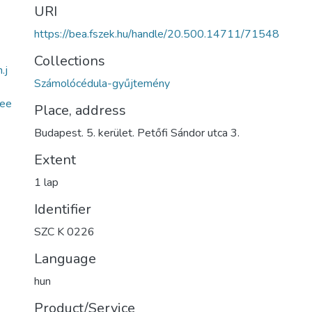
URI
https://bea.fszek.hu/handle/20.500.14711/71548
Collections
.j
Számolócédula-gyűjtemény
ee
Place, address
Budapest. 5. kerület. Petőfi Sándor utca 3.
Extent
1 lap
Identifier
SZC K 0226
Language
hun
Product/Service