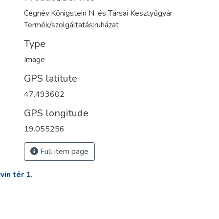
Cégnév:Königstein N. és Társai Kesztyűgyár
Termék/szolgáltatás:ruházat
Type
Image
GPS latitute
47.493602
GPS longitude
19.055256
Full item page
in tér 1.