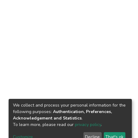
We collect and process your personal information for the
following purposes:
Authentication, Preferences,
Acknowledgement and Statistics
.
To learn more, please read our
privacy policy
.
Customize
Decline
That's ok