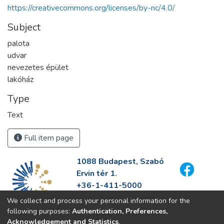
https://creativecommons.org/licenses/by-nc/4.0/
Subject
palota
udvar
nevezetes épület
lakóház
Type
Text
Full item page
1088 Budapest, Szabó
Ervin tér 1.
+36-1-411-5000
info@fszek.hu
We collect and process your personal information for the
https://fszek.hu
following purposes:
Authentication, Preferences,
Acknowledgement and Statistics
.