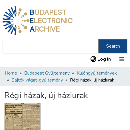
B
UDAPEST
E
LECTRONIC
A
RCHIVE
Search
(current
Log In
Home
Budapest Gyűjtemény
Különgyűjtemények
Communities & Collections
Sajtókivágat-gyűjtemény
Régi házak, új háziurak
All of DSpace
Régi házak, új háziurak
Statistics
About us