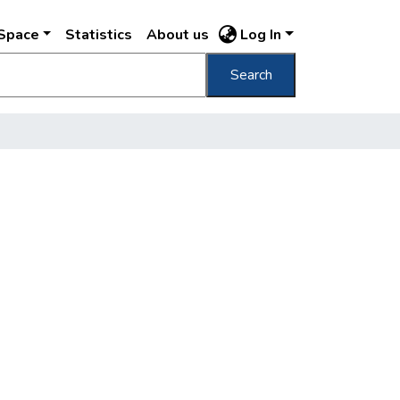
DSpace
Statistics
About us
Log In
Search