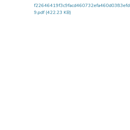
f22646419f3c9facd460732efa460d0383ef
9.pdf
(422.23 KB)