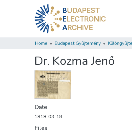
B
UDAPEST
E
LECTRONIC
A
RCHIVE
Home
Budapest Gyűjtemény
Különgyűjt
Dr. Kozma Jenő
Date
1919-03-18
Files