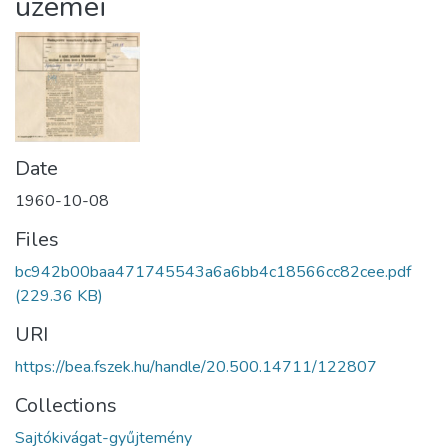
üzemei
Date
1960-10-08
Files
bc942b00baa471745543a6a6bb4c18566cc82cee.pdf
(229.36 KB)
URI
https://bea.fszek.hu/handle/20.500.14711/122807
Collections
Sajtókivágat-gyűjtemény