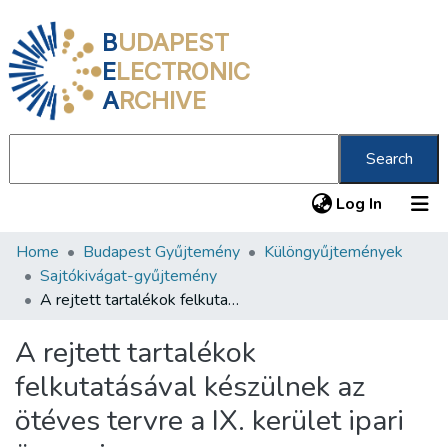
B
UDAPEST
E
LECTRONIC
A
RCHIVE
Search
(current
Log In
Home
Budapest Gyűjtemény
Különgyűjtemények
Communities & Collections
Sajtókivágat-gyűjtemény
All of DSpace
A rejtett tartalékok felkutatásával készülnek az ötéves tervre a IX. kerület ipari üzemei
Statistics
A rejtett tartalékok
About us
felkutatásával készülnek az
ötéves tervre a IX. kerület ipari