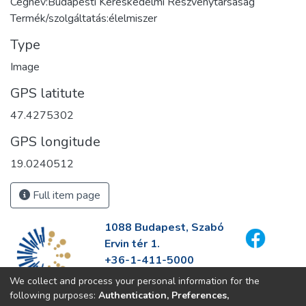
Cégnév:Budapesti Kereskedelmi Részvénytársaság
Termék/szolgáltatás:élelmiszer
Type
Image
GPS latitute
47.4275302
GPS longitude
19.0240512
Full item page
1088 Budapest, Szabó
Ervin tér 1.
+36-1-411-5000
info@fszek.hu
We collect and process your personal information for the
https://fszek.hu
following purposes:
Authentication, Preferences,