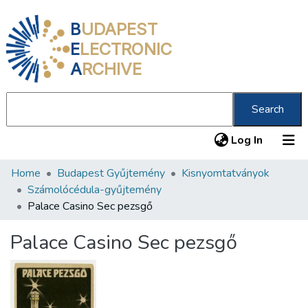
B
UDAPEST
E
LECTRONIC
A
RCHIVE
Search
(current
Log In
Home
Budapest Gyűjtemény
Kisnyomtatványok
Communities & Collections
Számolócédula-gyűjtemény
All of DSpace
Palace Casino Sec pezsgő
Statistics
Palace Casino Sec pezsgő
About us