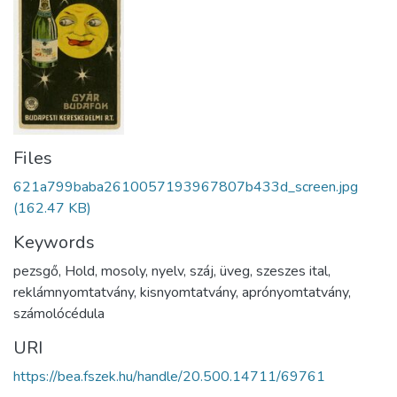
Files
621a799baba2610057193967807b433d_screen.jpg
(162.47 KB)
Keywords
pezsgő
,
Hold
,
mosoly
,
nyelv
,
száj
,
üveg
,
szeszes ital
,
reklámnyomtatvány
,
kisnyomtatvány
,
aprónyomtatvány
,
számolócédula
URI
https://bea.fszek.hu/handle/20.500.14711/69761