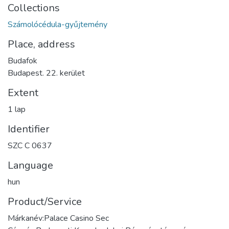
Collections
Számolócédula-gyűjtemény
Place, address
Budafok
Budapest. 22. kerület
Extent
1 lap
Identifier
SZC C 0637
Language
hun
Product/Service
Márkanév:Palace Casino Sec