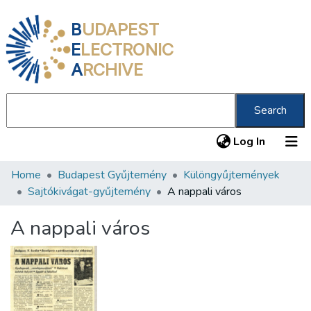
B
UDAPEST
E
LECTRONIC
A
RCHIVE
Search
(current
Log In
Home
Budapest Gyűjtemény
Különgyűjtemények
Communities & Collections
Sajtókivágat-gyűjtemény
A nappali város
All of DSpace
A nappali város
Statistics
About us