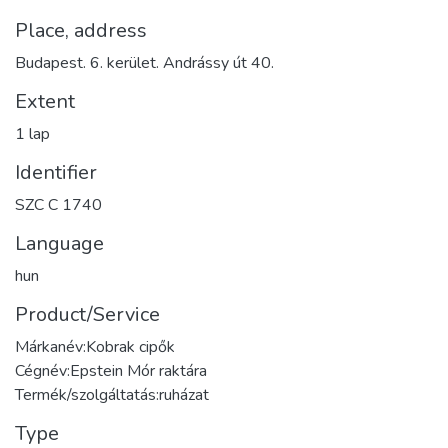
Place, address
Budapest. 6. kerület. Andrássy út 40.
Extent
1 lap
Identifier
SZC C 1740
Language
hun
Product/Service
Márkanév:Kobrak cipők
Cégnév:Epstein Mór raktára
Termék/szolgáltatás:ruházat
Type