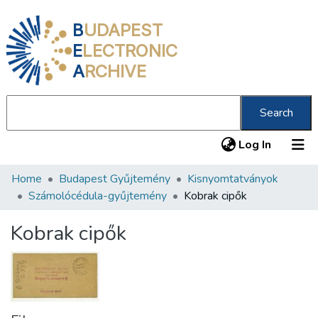
B
UDAPEST
E
LECTRONIC
A
RCHIVE
Search
(current
Log In
Home
Budapest Gyűjtemény
Kisnyomtatványok
Communities & Collections
Számolócédula-gyűjtemény
Kobrak cipők
All of DSpace
Kobrak cipők
Statistics
About us