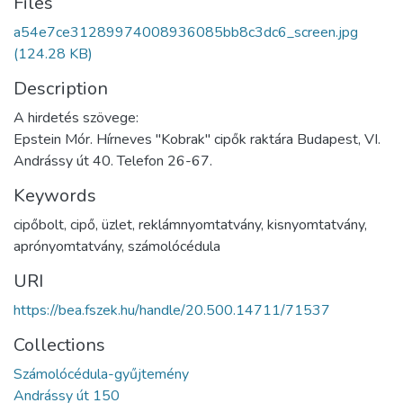
Files
a54e7ce31289974008936085bb8c3dc6_screen.jpg
(124.28 KB)
Description
A hirdetés szövege:
Epstein Mór. Hírneves "Kobrak" cipők raktára Budapest, VI.
Andrássy út 40. Telefon 26-67.
Keywords
cipőbolt
,
cipő
,
üzlet
,
reklámnyomtatvány
,
kisnyomtatvány
,
aprónyomtatvány
,
számolócédula
URI
https://bea.fszek.hu/handle/20.500.14711/71537
Collections
Számolócédula-gyűjtemény
Andrássy út 150