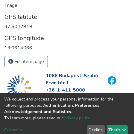
Image
GPS latitute
47.5042919
GPS longitude
19.0614066
Full item page
1088 Budapest, Szabó
Ervin tér 1.
+36-1-411-5000
info@fszek.hu
We collect and process your personal information for the
https://fszek.hu
following purposes:
Authentication, Preferences,
Acknowledgement and Statistics
.
To learn more, please read our
privacy policy
.
Customize
Decline
That's ok